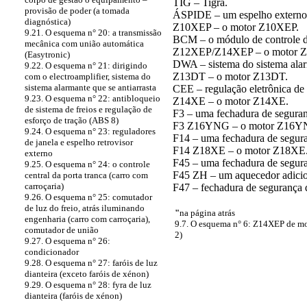
TIG – Tigra.
provisão de poder (a tomada
ÁSPIDE – um espelho externo
diagnóstica)
Z10XEP – o motor Z10XEP.
9.21. O esquema n° 20: a transmissão
BCM – o módulo de controle d
mecânica com união automática
Z12XEP/Z14XEP – o motor 
(Easytronic)
DWA – sistema do sistema alarm
9.22. O esquema n° 21: dirigindo
Z13DT – o motor Z13DT.
com o electroamplifier, sistema do
sistema alarmante que se antiarrasta
CEE – regulação eletrônica de 
9.23. O esquema n° 22: antibloqueio
Z14XE – o motor Z14XE.
de sistema de freios e regulação de
F3 – uma fechadura de seguran
esforço de tração (ABS 8)
F3 Z16YNG – o motor Z16Y
9.24. O esquema n° 23: reguladores
F14 – uma fechadura de segur
de janela e espelho retrovisor
F14 Z18XE – o motor Z18XE
externo
F45 – uma fechadura de segur
9.25. O esquema n° 24: o controle
F45 ZH – um aquecedor adicio
central da porta tranca (carro com
carroçaria)
F47 – fechadura de segurança 
9.26. O esquema n° 25: comutador
de luz do freio, atrás iluminando
"
na página atrás
engenharia (carro com carroçaria),
9.7. O esquema n° 6: Z14XEP de mot
comutador de união
2)
9.27. O esquema n° 26:
condicionador
9.28. O esquema n° 27: faróis de luz
dianteira (exceto faróis de xénon)
9.29. O esquema n° 28: fyra de luz
dianteira (faróis de xénon)