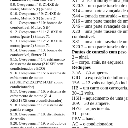
X1 – a lista rriborny e uma pa
9.9. O esquema n° 8: Z14XE de
X20.3 – uma parte traseira de 
motor, Multec S (F) (a parte 1)
X14 – uma parte avançada de u
9.10. O esquema n° 9: Z14XE de
X44 – tomada construída – uma 
motor, Multec S (F) (a parte 2)
X16 – uma parte traseira de um 
9.11. O esquema n° 10: bomba de
X46 – uma parte avançada de 
combustível, Multec S (F)
X20 – uma parte traseira de
9.12. O esquema n° 11: Z18XE de
combustível.
motor, (parte 1) Simtec 71
9.13. O esquema n° 12: Z18XE de
X81 – uma parte traseira de um
motor, (parte 2) Simtec 71
X20.2 – uma parte traseira de 
9.14. O esquema n° 13: bomba de
Pontos de conexão com peso
combustível, Simtec 71
2 – túnel.
9.15. O esquema n° 14: esfriamento
5 – corpo, atrás, na esquerda.
de sistema do motor (Z10XEP sem
Reduções
condicionador e ECO)
7.5A – 7,5 amperes.
9.16. O esquema n° 15: o sistema de
GID – a exposição de informaç
esfriamento de motor
(Z10XEP/Z12XEP/Z14XEP com o
15A. – 12 volts na ignição inc
condicionador)
HB – um carro com carroçaria.
9.17. O esquema n° 16: o sistema de
30–12 volts.
esfriamento de motor (Z14
HSH – aquecimento de uma jane
XE/Z18XE com o condicionador)
30A – 30 de ampere.
9.18. O esquema n° 17: sistema de
HZG – aquecimento.
partida e carga
31 – peso.
9.19. O esquema n° 18: distribuição
PBV – banda.
de tensão
9.20. O esquema n° 19: o módulo de
AC – o condicionador.
corpo de gestão o equipamento –