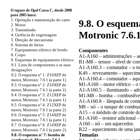
O reparo de Opel Corsa C, desde 2000
para 2005 lance.
1. Operação e manutenção do carro
9.8. O esquem
2. Motor
3. Transmissão
Motronic 7.6.
4. Gerência de engrenagem
5. Direção de mecanismo
6. Sistema de freios
7. Equipamento elétrico de bordo
Componentes
8. Corpo
A1-A160 – administrações – a
9. Esquemas de equipamento elétrico
B1-M8 – sensor – nível de co
9.1. Lista de componentes e as suas
A1-A160.3 – comutador – o to
designações
K49 – revezamento – aquecimen
9.2. O esquema n° 1: Z10XEP de
A1-A160.4 – comutador – aquec
motor, Motronic 7.6.1 (a parte 1)
M1-A160 – motor elétrico – o t
9.3. O esquema n° 2: Z10XEP de
A1-A160.5 – iluminando – adm
motor, Motronic 7.6.1 (a parte 2)
9.4. O esquema n° 3: Z12XEP de
M1-M8 – bomba – combustíve
motor, Motronic 7.6.1 (a parte 1)
A1-A160.8 – lâmpada de contro
9.5. O esquema n° 4: Z12XEP de
M8 – nó – o tanque de combust
motor, Motronic 7.6.1 (a parte 2)
A15 – o módulo de controle d
9.6. O esquema n° 5: Z14XEP de
R1-A160 – resistor adicional – 
motor, Motronic 7.6.1 (a parte 1)
A160 – nó – um aquecedor.
9.7. O esquema n° 6: Z14XEP de
R22 – aquecimento de uma janel
motor, Motronic 7.6.1 (a parte 2)
Tomadas
9.8. O esquema n° 7: bomba de
combustível, Motronic 7.6.1