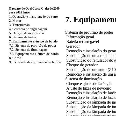
O reparo de Opel Corsa C, desde 2000
para 2005 lance.
1. Operação e manutenção do carro
7. Equipament
2. Motor
3. Transmissão
4. Gerência de engrenagem
Sistema de provisão de poder
5. Direção de mecanismo
Informação geral
6. Sistema de freios
Bateria recarregável
7. Equipamento elétrico de bordo
7.1. Sistema de provisão de poder
Gerador
7.2. Sistema de iluminação
Remoção e instalação do gera
7.3. Equipamento elétrico de bordo
Substituição de uma roldana 
8. Corpo
Substituição do regulador do
9. Esquemas de equipamento elétrico
Cheque do gerador
Substituição de um autor (Z1
Remoção e instalação de um 
Sistema de iluminação
Cheque e ajuste de faróis, ilu
Ajuste de luzes de nevoeiro
Remoção e instalação de farói
Remoção e instalação de luzes 
Substituição da lâmpada de in
Substituição da lâmpada de in
Substituição da lâmpada de in