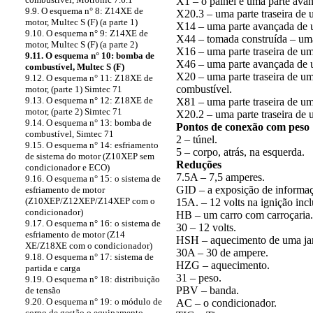
X1 – o painel e uma parte ava
9.9. O esquema n° 8: Z14XE de
X20.3 – uma parte traseira de 
motor, Multec S (F) (a parte 1)
X14 – uma parte avançada de u
9.10. O esquema n° 9: Z14XE de
X44 – tomada construída – uma 
motor, Multec S (F) (a parte 2)
X16 – uma parte traseira de um 
9.11. O esquema n° 10: bomba de
X46 – uma parte avançada de 
combustível, Multec S (F)
X20 – uma parte traseira de
9.12. O esquema n° 11: Z18XE de
combustível.
motor, (parte 1) Simtec 71
9.13. O esquema n° 12: Z18XE de
X81 – uma parte traseira de um
motor, (parte 2) Simtec 71
X20.2 – uma parte traseira de 
9.14. O esquema n° 13: bomba de
Pontos de conexão com peso
combustível, Simtec 71
2 – túnel.
9.15. O esquema n° 14: esfriamento
5 – corpo, atrás, na esquerda.
de sistema do motor (Z10XEP sem
Reduções
condicionador e ECO)
7.5A – 7,5 amperes.
9.16. O esquema n° 15: o sistema de
GID – a exposição de informaç
esfriamento de motor
(Z10XEP/Z12XEP/Z14XEP com o
15A. – 12 volts na ignição inc
condicionador)
HB – um carro com carroçaria.
9.17. O esquema n° 16: o sistema de
30 – 12 volts.
esfriamento de motor (Z14
HSH – aquecimento de uma jane
XE/Z18XE com o condicionador)
30A – 30 de ampere.
9.18. O esquema n° 17: sistema de
HZG – aquecimento.
partida e carga
31 – peso.
9.19. O esquema n° 18: distribuição
PBV – banda.
de tensão
9.20. O esquema n° 19: o módulo de
AC – o condicionador.
corpo de gestão o equipamento –