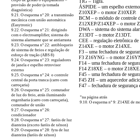
TIG – Tigra.
provisão de poder (a tomada
ÁSPIDE – um espelho externo
diagnóstica)
Z10XEP – o motor Z10XEP.
9.21. O esquema n° 20: a transmissão
BCM – o módulo de controle d
mecânica com união automática
Z12XEP/Z14XEP – o motor 
(Easytronic)
DWA – sistema do sistema alarm
9.22. O esquema n° 21: dirigindo
Z13DT – o motor Z13DT.
com o electroamplifier, sistema do
sistema alarmante que se antiarrasta
CEE – regulação eletrônica de 
9.23. O esquema n° 22: antibloqueio
Z14XE – o motor Z14XE.
de sistema de freios e regulação de
F3 – uma fechadura de seguran
esforço de tração (ABS 8)
F3 Z16YNG – o motor Z16Y
9.24. O esquema n° 23: reguladores
F14 – uma fechadura de segur
de janela e espelho retrovisor
F14 Z18XE – o motor Z18XE
externo
F45 – uma fechadura de segur
9.25. O esquema n° 24: o controle
F45 ZH – um aquecedor adicio
central da porta tranca (carro com
carroçaria)
F47 – fechadura de segurança 
9.26. O esquema n° 25: comutador
de luz do freio, atrás iluminando
"
na página atrás
engenharia (carro com carroçaria),
9.10. O esquema n° 9: Z14XE de moto
comutador de união
9.27. O esquema n° 26:
condicionador
9.28. O esquema n° 27: faróis de luz
dianteira (exceto faróis de xénon)
9.29. O esquema n° 28: fyra de luz
dianteira (faróis de xénon)