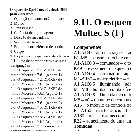
O reparo de Opel Corsa C, desde 2000
para 2005 lance.
1. Operação e manutenção do carro
9.11. O esque
2. Motor
3. Transmissão
Multec S (F)
4. Gerência de engrenagem
5. Direção de mecanismo
6. Sistema de freios
7. Equipamento elétrico de bordo
Componentes
8. Corpo
A1-A160 – administrações – a
9. Esquemas de equipamento elétrico
B1-M8 – sensor – nível de co
9.1. Lista de componentes e as suas
A1-A160.3 – comutador – o to
designações
K49 – revezamento – aquecimen
9.2. O esquema n° 1: Z10XEP de
A1-A160.4 – comutador – aquec
motor, Motronic 7.6.1 (a parte 1)
M1-A160 – motor elétrico – o t
9.3. O esquema n° 2: Z10XEP de
A1-A160.5 – iluminando – adm
motor, Motronic 7.6.1 (a parte 2)
9.4. O esquema n° 3: Z12XEP de
M1-M8 – bomba – combustíve
motor, Motronic 7.6.1 (a parte 1)
A1-A160.8 – lâmpada de contro
9.5. O esquema n° 4: Z12XEP de
M8 – nó – o tanque de combust
motor, Motronic 7.6.1 (a parte 2)
A15 – o módulo de controle d
9.6. O esquema n° 5: Z14XEP de
R1-A160 – resistor adicional – 
motor, Motronic 7.6.1 (a parte 1)
A160 – nó – um aquecedor.
9.7. O esquema n° 6: Z14XEP de
R22 – aquecimento de uma janel
motor, Motronic 7.6.1 (a parte 2)
Tomadas
9.8. O esquema n° 7: bomba de
combustível, Motronic 7.6.1