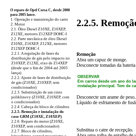
O reparo de Opel Corsa C, desde 2000
para 2005 lance.
1. Operação e manutenção do carro
2.2.5. Remoçã
2. Motor
2.1. Óleo Diesel Z10XE, Z10XEP,
Z12XE, motores Z12XEP DOHC-I
2.2. Parte mecânica de óleo Diesel
Z10XE, Z10XEP, Z12XE, motores
Z12XEP DOHC-I
2.2.1. A regulação de fases da
Remoção
distribuição de gás pelo impacto no
Abra um capuz de monge.
Z10XEP, Z12XE, eixo de Z14XEP
Desconecte tomadas da bateria 
(desde que o fim de 2004 até 2005
lança)
OBSERVAR
2.2.2. Ajuste de fases de distribuição
Em carros desde um ano do la
de gás (Z10XE, Z10XEP, sem
instalação principal. Tem de ca
condicionador)
2.2.3. Substituição de um cinto
Desconecte um arame de peso.
poliklinovy (Z10XE, Z10XEP, com
o condicionador)
Líquido de esfriamento de fusã
2.2.4. Cabeça do bloco de cilindros
2.2.5. Remoção e instalação do
caso GRM (Z10XE, Z10XEP)
2.2.6. Reparo do motor (Z10XE,
Z10XEP, sem condicionador)
Substitua o catre de recepção.
2.2.7. Bloco de cilindros,
Abra uma rolha de entalho de u
krivoshipno-conrod mecanismo e