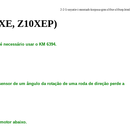
2-2-5-snyatie-i-montazh-korpusa-grm-z10xe-z10xep.html
10XE, Z10XEP)
 necessário usar o KM 6394.
ensor de um ângulo da rotação de uma roda de direção perde a
motor abaixo.