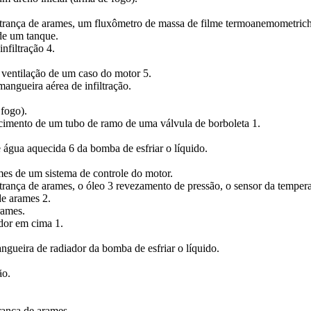
rança de arames, um fluxômetro de massa de filme termoanemometriches
de um tanque.
nfiltração 4.
ventilação de um caso do motor 5.
ngueira aérea de infiltração.
fogo).
imento de um tubo de ramo de uma válvula de borboleta 1.
e água aquecida 6 da bomba de esfriar o líquido.
es de um sistema de controle do motor.
ança de arames, o óleo 3 revezamento de pressão, o sensor da temperatu
de arames 2.
rames.
dor em cima 1.
ueira de radiador da bomba de esfriar o líquido.
ão.
.
ança de arames.