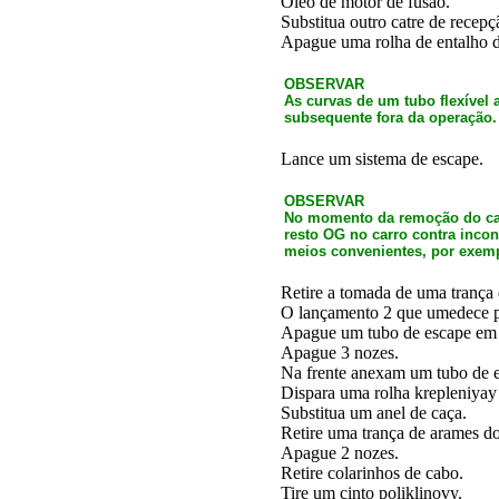
Óleo de motor de fusão.
Substitua outro catre de recepç
Apague uma rolha de entalho d
OBSERVAR
As curvas de um tubo flexível
subsequente fora da operação.
Lance um sistema de escape.
OBSERVAR
No momento da remoção do cache
resto OG no carro contra incon
meios convenientes, por exem
Retire a tomada de uma trança 
O lançamento 2 que umedece pa
Apague um tubo de escape em 2
Apague 3 nozes.
Na frente anexam um tubo de e
Dispara uma rolha krepleniyay
Substitua um anel de caça.
Retire uma trança de arames do
Apague 2 nozes.
Retire colarinhos de cabo.
Tire um cinto poliklinovy.