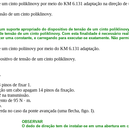
de um cinto poliklinovy por meio do KM 6.131 adaptação na direção de 
nsão de um cinto poliklinovy.
 um suporte apropriado do dispositivo de tensão de um cinto poliklinovy 
 de tensão de um cinto poliklinovy. Com esta finalidade é necessário rea
r uma constante, e carregando para executar-se exatamente. Não perm
de um cinto poliinovy por meio do KM 6.131 adaptação.
sitivo de tensão de um cinto poliklinovy.
.
pinos de fixar 1.
ção um cabo apagam 14 pinos da fixação.
 na transmissão.
ento de 95 N · m.
.
da no caso da ponte avançada (uma flecha, figo. I).
OBSERVAR
O dedo de direção tem de instalar-se em uma abertura em 