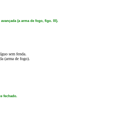
vançada (a arma de fogo, figo. III).
tíguo sem fenda.
da (arma de fogo).
e fechado.