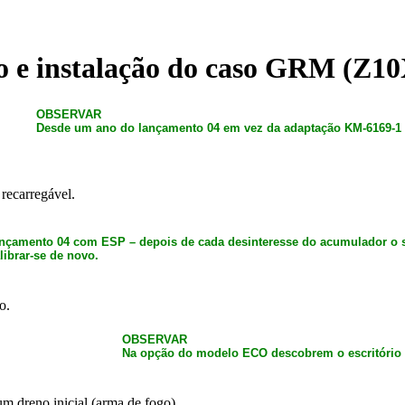
o e instalação do caso GRM (Z
OBSERVAR
Desde um ano do lançamento 04 em vez da adaptação KM-6169-1 é
recarregável.
nçamento 04 com ESP – depois de cada desinteresse do acumulador o s
librar-se de novo.
o.
OBSERVAR
Na opção do modelo ECO descobrem o escritório 
m dreno inicial (arma de fogo).