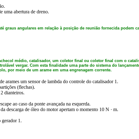
ão.
e uma abertura de dreno.
 até graus angulares em relação à posição de reunião fornecida podem c
col médio, catalisador, um coletor final ou coletor final com o catal
trolável vergar. Com esta finalidade uma parte do sistema do lançamento
plo, por meio de um arame em uma engrenagem corrente.
de arames um sensor de lambda do controle do catalisador 1.
rtições (flechas).
 dianteiros.
scape ao caso da ponte avançada na esquerda.
 da descarga de óleo do motor apertam o momento 10 N · m.
 gerador 1.