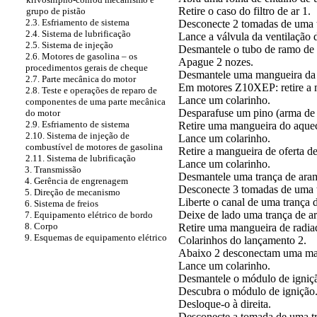
Retire o caso do filtro de ar 1.
grupo de pistão
2.3. Esfriamento de sistema
Desconecte 2 tomadas de uma t
2.4. Sistema de lubrificação
Lance a válvula da ventilação 
2.5. Sistema de injeção
Desmantele o tubo de ramo de i
2.6. Motores de gasolina – os
Apague 2 nozes.
procedimentos gerais de cheque
Desmantele uma mangueira da 
2.7. Parte mecânica do motor
Em motores Z10XEP: retire a ma
2.8. Teste e operações de reparo de
Lance um colarinho.
componentes de uma parte mecânica
Desparafuse um pino (arma de 
do motor
2.9. Esfriamento de sistema
Retire uma mangueira do aquec
2.10. Sistema de injeção de
Lance um colarinho.
combustível de motores de gasolina
Retire a mangueira de oferta d
2.11. Sistema de lubrificação
Lance um colarinho.
3. Transmissão
Desmantele uma trança de aram
4. Gerência de engrenagem
Desconecte 3 tomadas de uma tr
5. Direção de mecanismo
Liberte o canal de uma trança 
6. Sistema de freios
Deixe de lado uma trança de a
7. Equipamento elétrico de bordo
8. Corpo
Retire uma mangueira de radia
9. Esquemas de equipamento elétrico
Colarinhos do lançamento 2.
Abaixo 2 desconectam uma mang
Lance um colarinho.
Desmantele o módulo de igniç
Descubra o módulo de ignição
Desloque-o à direita.
Desconecte a tomada de uma tr