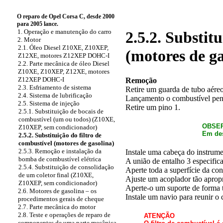
O reparo de Opel Corsa C, desde 2000
para 2005 lance.
1. Operação e manutenção do carro
2.5.2. Substit
2. Motor
2.1. Óleo Diesel Z10XE, Z10XEP,
(motores de ga
Z12XE, motores Z12XEP DOHC-I
2.2. Parte mecânica de óleo Diesel
Z10XE, Z10XEP, Z12XE, motores
Z12XEP DOHC-I
Remoção
2.3. Esfriamento de sistema
Retire um guarda de tubo aére
2.4. Sistema de lubrificação
Lançamento o combustível pene
2.5. Sistema de injeção
Retire um pino 1.
2.5.1. Substituição de bocais de
combustível (um ou todos) (Z10XE,
OBSE
Z10XEP, sem condicionador)
Em des
2.5.2. Substituição do filtro de
combustível (motores de gasolina)
2.5.3. Remoção e instalação da
Instale uma cabeça do instrumen
bomba de combustível elétrica
A união de entalho 3 especific
2.5.4. Substituição de consolidação
Aperte toda a superfície da con
de um coletor final (Z10XE,
Ajuste um acoplador tão aprop
Z10XEP, sem condicionador)
Aperte-o um suporte de forma t
2.6. Motores de gasolina – os
Instale um navio para reunir o
procedimentos gerais de cheque
2.7. Parte mecânica do motor
2.8. Teste e operações de reparo de
ATENÇÃO
componentes de uma parte mecânica