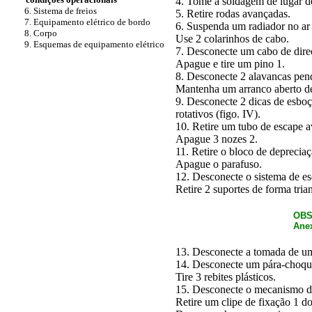
4. Tome a soldagem de lugar de
6. Sistema de freios
5. Retire rodas avançadas.
7. Equipamento elétrico de bordo
6. Suspenda um radiador no ar 
8. Corpo
Use 2 colarinhos de cabo.
9. Esquemas de equipamento elétrico
7. Desconecte um cabo de direç
Apague e tire um pino 1.
8. Desconecte 2 alavancas pend
Mantenha um arranco aberto de
9. Desconecte 2 dicas de esb
rotativos (figo. IV).
10. Retire um tubo de escape a
Apague 3 nozes 2.
11. Retire o bloco de depreciaç
Apague o parafuso.
12. Desconecte o sistema de es
Retire 2 suportes de forma tria
OBS
Anex
13. Desconecte a tomada de um
14. Desconecte um pára-choque
Tire 3 rebites plásticos.
15. Desconecte o mecanismo de 
Retire um clipe de fixação 1 d