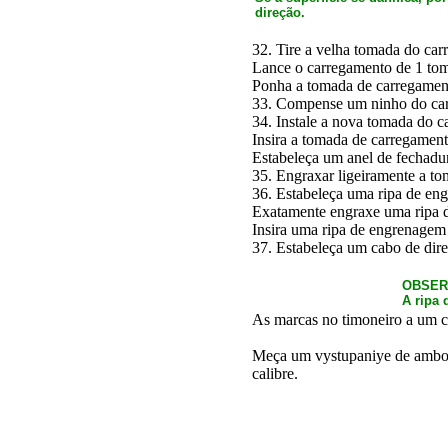
direção.
32. Tire a velha tomada do car
Lance o carregamento de 1 tom
Ponha a tomada de carregament
33. Compense um ninho do ca
34. Instale a nova tomada do c
Insira a tomada de carregament
Estabeleça um anel de fechadur
35. Engraxar ligeiramente a tom
36. Estabeleça uma ripa de en
Exatamente engraxe uma ripa d
Insira uma ripa de engrenagem 
37. Estabeleça um cabo de dire
OBSER
A ripa 
As marcas no timoneiro a um ca
Meça um vystupaniye de ambos 
calibre.