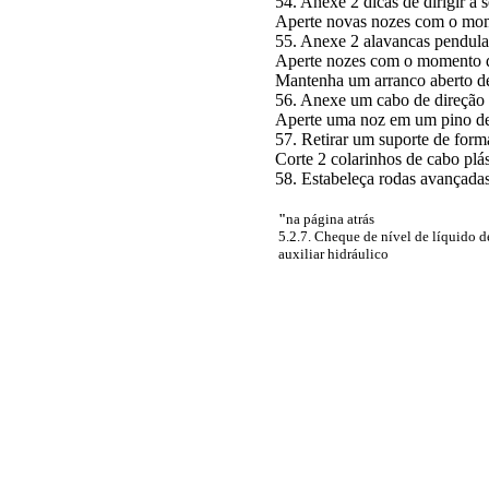
54. Anexe 2 dicas de dirigir a 
Aperte novas nozes com o mom
55. Anexe 2 alavancas pendular
Aperte nozes com o momento d
Mantenha um arranco aberto de
56. Anexe um cabo de direção 
Aperte uma noz em um pino de
57. Retirar um suporte de forma
Corte 2 colarinhos de cabo plás
58. Estabeleça rodas avançadas
"
na página atrás
5.2.7. Cheque de nível de líquido d
auxiliar hidráulico