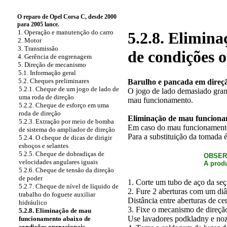
O reparo de Opel Corsa C, desde 2000
para 2005 lance.
1. Operação e manutenção do carro
5.2.8. Elimin
2. Motor
3. Transmissão
de condições 
4. Gerência de engrenagem
5. Direção de mecanismo
5.1. Informação geral
5.2. Cheques preliminares
Barulho e pancada em direç
5.2.1. Cheque de um jogo de lado de
O jogo de lado demasiado gran
uma roda de direção
mau funcionamento.
5.2.2. Cheque de esforço em uma
roda de direção
Eliminação de mau funcion
5.2.3. Extração por meio de bomba
Em caso do mau funcionamento
de sistema do ampliador de direção
Para a substituição da tomada 
5.2.4. O cheque de dicas de dirigir
esboços e selantes
5.2.5. Cheque de dobradiças de
OBSER
velocidades angulares iguais
A produ
5.2.6. Cheque de tensão da direção
de poder
1. Corte um tubo de aço da s
5.2.7. Cheque de nível de líquido de
2. Fure 2 aberturas com um di
trabalho do foguete auxiliar
Distância entre aberturas de c
hidráulico
3. Fixe o mecanismo de direçã
5.2.8. Eliminação de mau
Use lavadores podkladny e noz
funcionamento abaixo de
condições operacionais