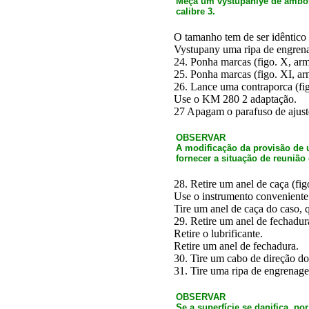
Meça um vystupaniye de ambos
calibre 3.
O tamanho tem de ser idêntico 
Vystupany uma ripa de engrena
24. Ponha marcas (figo. X, arm
25. Ponha marcas (figo. XI, ar
26. Lance uma contraporca (fig
Use o KM 280 2 adaptação.
27 Apagam o parafuso de ajust
OBSERVAR
A modificação da provisão de 
fornecer a situação de reunião 
28. Retire um anel de caça (figo
Use o instrumento conveniente 
Tire um anel de caça do caso, 
29. Retire um anel de fechadur
Retire o lubrificante.
Retire um anel de fechadura.
30. Tire um cabo de direção do
31. Tire uma ripa de engrenage
OBSERVAR
Se a superfície se danifica, p